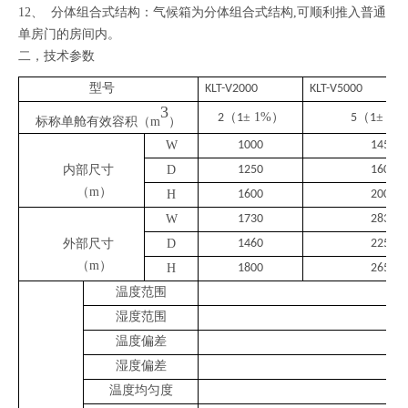
12、 分体组合式结构：气候箱为分体组合式结构,可顺利推入普通
单房门的房间内。
二，技术参数
型号
KLT
-
V2000
KLT
-
V5000
3
（
±
1
%
）
（
±
2
%
2
1
5
1
标称单舱有效容积（
m
）
W
1
00
0
1450
内部尺寸
D
1
25
0
1600
（
m）
H
16
00
2
0
00
W
17
3
0
2832
外部尺寸
D
146
0
2250
（
m）
H
1800
26
50
温度范围
湿度范围
温度偏差
湿度偏差
温度均匀度