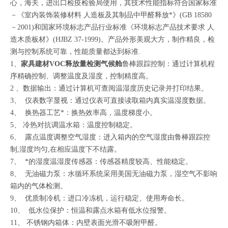
心，海关，进出口检疫检验局使用，其技术性能指标符合国家标准
－《室内装饰装修材料 人造板及其制品中甲醛释放*》(GB 18580
－2001)和国家环境标志产品行业标准《环境标志产品技术要求 人
造木质板材》(HJBZ 37-1999)。产品外形美观大方，制作精良，检
测与控制系统可靠，性能质量都达到标准.
1、
家具建材VOC释放量检测气候舱
鲁棒跟踪控制：通过计算机程
序精确控制、调整温度及湿度，控制精度高。
2 、数据输出：通过计算机可查阅温湿度历史记录并打印结果。
3、 仪表数字显视：通过仪表可直接读取箱内真实温湿度数据。
4、 换热器工艺*：换热效率高，温度梯度小。
5、 冷热对抗调温水箱：温度控制稳定。
6、 露点温度调整空气湿度：进入箱内的空气湿度由鲁棒跟踪控
制,湿度均匀,在相应温度下不结露。
7、 *的湿度温湿度传感器：传感器精度较高、性能稳定。
8、 无油磁力泵：水循环系统采用美国无油磁力泵，湿空气不影响
箱内的气体检测。
9、 优质制冷机：进口冷冻机，运行稳定、使用寿命长。
10、 低水位保护：恒温和露点水箱有低水位报警。
11、 不锈钢内箱体：内壁表面光滑不吸附甲醛。