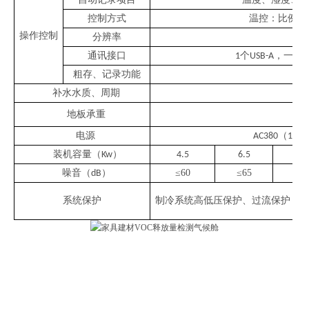
控制方式
温控：比例、
操作控制
分辨率
通讯接口
个
，一个
1
USB-A
U
粗存、记录功能
补水水质、周期
地板承重
电源
（
±
1
AC380
1
装机容量（
）
Kw
4.5
6.5
噪音（
）
≤
60
≤
65
dB
系统保护
制冷系统高低压保护、过流保护；