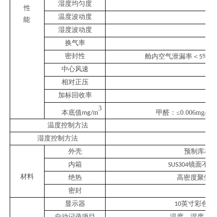
湿度均匀度
性
温度波动度
能
湿度波动度
换气率
密封性
舱内空气泄漏率＜
供
5%x
中心风速
相对正压
加标回收率
3
3
本底值
m
甲醛：
≤
0.006mg/
m
mg/
温度控制方法
湿度控制方法
外壳
预制库板
内箱
镜面不锈
SUS304
材料
绝热
高密度聚氨
密封
显示器
英寸彩色触
10
自动记录项目
温度、湿度、