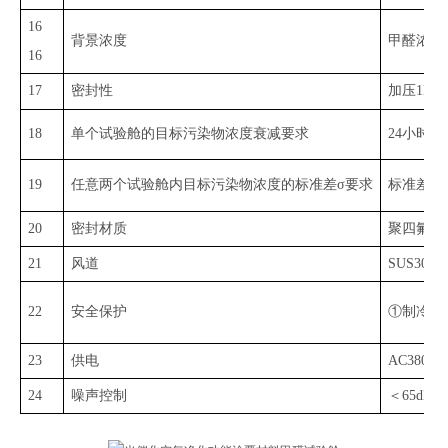
16
背景浓度
甲醛浓度
16
17
密封性
加压
1kP
18
单个试验舱的目标污染物浓度衰减要求
24小时甲
19
任意两个试验舱内目标污染物浓度的标准差
σ要求
标准差大
20
密封材质
聚四氟乙
21
风道
SUS304 
22
安全保护
①制冷系
23
供电
AC
38
0V
24
噪声控制
＜
65dB