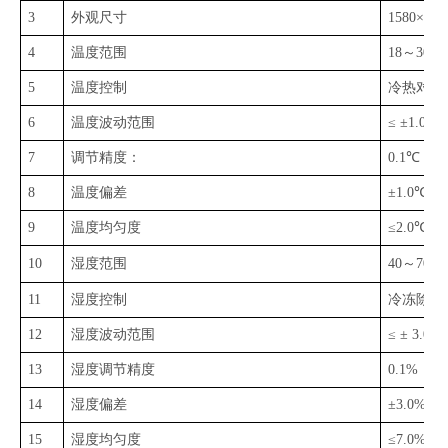
3
外观尺寸
1580×1
4
温度范围
18～
30
℃
5
温度控制
冷热对抗
6
温度
波动范围
≤ ±
1.0
℃
7
调节精度：
0.1℃
8
温度偏差
±1.0℃，
9
温度均匀度
≤2.0℃；
10
湿度范围
40～70 %
11
湿度控制
冷冻除湿
12
湿度波动范围
≤ ±
3.0%
13
湿度
调节精度
0.1%
14
湿度偏
差
±3.0%
15
湿度均匀度
≤7.0%