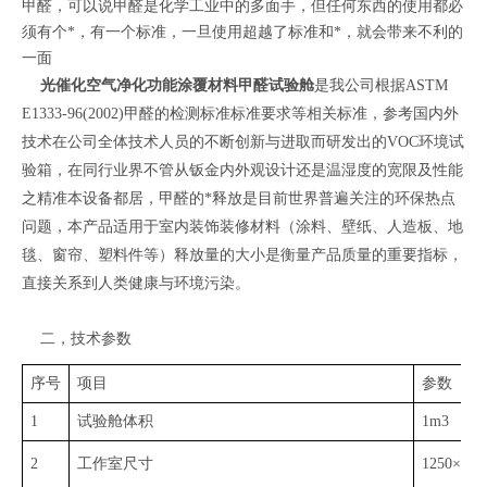
甲醛，可以说甲醛是化学工业中的多面手，但任何东西的使用都必
须有个*，有一个标准，一旦使用超越了标准和*，就会带来不利的
一面
光催化空气净化功能涂覆材料甲醛试验舱
是我公司根据ASTM
E1333-96(2002)甲醛的检测标准标准要求等相关标准，参考国内外
技术在公司全体技术人员的不断创新与进取而研发出的VOC环境试
验箱，在同行业界不管从钣金内外观设计还是温湿度的宽限及性能
之精准本设备都居，甲醛的*释放是目前世界普遍关注的环保热点
问题，本产品适用于室内装饰装修材料（涂料、壁纸、人造板、地
毯、窗帘、塑料件等）释放量的大小是衡量产品质量的重要指标，
直接关系到人类健康与环境污染。
二，技术参数
序号
项目
参数
1
试验舱体积
1m3
2
工作室尺寸
1250×8