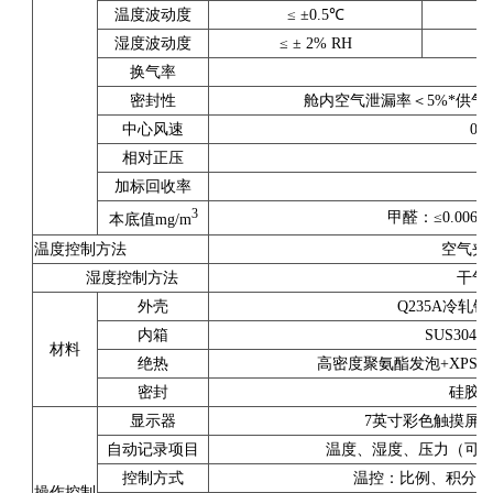
温度波动度
≤ ±0.5℃
湿度波动度
≤ ± 2% RH
换气率
密封性
舱内空气泄漏率＜5%*供气率
中心风速
0.
相对正压
加标回收率
3
甲醛：≤0.006; 
本底值mg/m
温度控制方法
空气夹
湿度控制方法
干气
外壳
Q235A冷轧
内箱
SUS304
材料
绝热
高密度聚氨酯发泡+XPS
密封
硅胶
显示器
7英寸彩色触摸屏，
自动记录项目
温度、湿度、压力（可
控制方式
温控：比例、积分、微分
操作控制