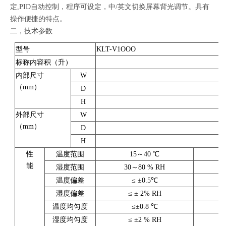
定,PID自动控制，程序可设定，中/英文切换屏幕背光调节。具有
操作便捷的特点。
二，技术参数
型号
KLT-V1OOO
标称内容积（升）
内部尺寸
W
（mm）
D
H
外部尺寸
W
（mm）
D
H
性
温度范围
15～40 ℃
能
湿度范围
30～80 % RH
温度偏差
≤ ±0.5℃
湿度偏差
≤ ± 2% RH
温度均匀度
≤±0.8 ℃
湿度均匀度
≤ ±2 % RH