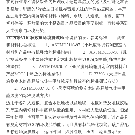
在同行业界不管从钣金内外观设计还是温湿度的宽限及性能之本设
备都居，甲醛的*释放是目前世界普遍关注的环保热点问题，本产
品适用于室内装饰装修材料（涂料、壁纸、人造板、地毯、窗帘、
塑料件等）释放量的大小是衡量产品质量的重要指标，直接关系到
人类健康与环境污染。
1立方米VOC释放量环境测试舱
环境箱的设计参考标准 测试
和材料协会标准 1、ASTMD5116-97《小尺度环境箱测定室内
材料和产品中有机释放的标准指南》 2、ASTMD6330-98《规
定测试条件下小型环境箱测定木制板材中VOCS(除甲醛)释放的标
准操作》 3、ASTMD6670-01《全尺度环境箱测定室内材料和
产品VOCS中释放的标准操作》 1、E133396《大型环境
箱测定木制品释放气体中甲醛浓度和释放率的标准测试方法》
2、ASTMD6007-02《小尺度环境箱测定木制品释放气体中甲
醛浓度的标准测试方法》
适用于各种人造板、复合木质地板以及地毯、地毯衬垫及地毯胶粘
剂等室内装修材料甲醛释放量的测定、木材或人造板的恒温、恒湿
平衡处理，也可用于其它建材中挥发性有害气体的检测。该产品具
有测定材料VOC的环境舱功能，而且具有载气净化功能。该产品配
备彩色触摸屏显示；运行时间、温度湿度、压力、流量显示/设