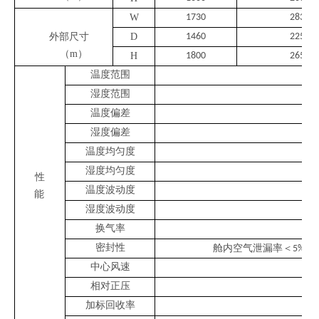
W
17
3
0
2832
外部尺寸
D
146
0
2250
（
m）
H
1800
26
50
温度范围
湿度范围
温度偏差
湿度偏差
温度均匀度
湿度均匀度
性
温度波动度
能
湿度波动度
换气率
密封性
舱内空气泄漏率＜
供
5%x
中心风速
相对正压
加标回收率