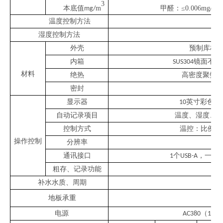
3
3
本底值
m
甲醛：
≤
0.006mg/
m
mg/
温度控制方法
湿度控制方法
外壳
预制库板
内箱
镜面不锈
SUS304
材料
绝热
高密度聚氨
密封
显示器
英寸彩色触
10
自动记录项目
温度、湿度、
控制方式
温控：比例、
操作控制
分辨率
通讯接口
个
，一个
1
USB-A
U
粗存、记录功能
补水水质、周期
地板承重
电源
（
±
1
AC380
1