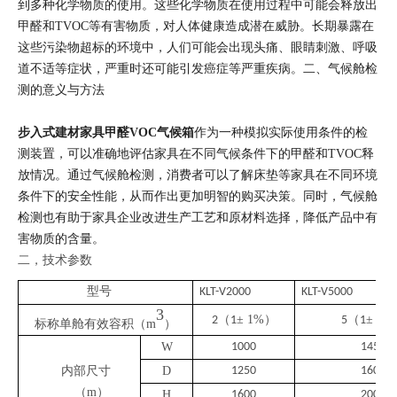
到多种化学物质的使用。这些化学物质在使用过程中可能会释放出
甲醛和TVOC等有害物质，对人体健康造成潜在威胁。长期暴露在
这些污染物超标的环境中，人们可能会出现头痛、眼睛刺激、呼吸
道不适等症状，严重时还可能引发癌症等严重疾病。二、气候舱检
测的意义与方法
步入式建材家具甲醛VOC气候箱
作为一种模拟实际使用条件的检
测装置，可以准确地评估家具在不同气候条件下的甲醛和TVOC释
放情况。通过气候舱检测，消费者可以了解床垫等家具在不同环境
条件下的安全性能，从而作出更加明智的购买决策。同时，气候舱
检测也有助于家具企业改进生产工艺和原材料选择，降低产品中有
害物质的含量。
二，技术参数
型号
KLT
-
V2000
KLT
-
V5000
3
（
±
1
%
）
（
±
2
%
2
1
5
1
标称单舱有效容积（
m
）
W
1
00
0
1450
内部尺寸
D
1
25
0
1600
（
m）
H
16
00
2
0
00