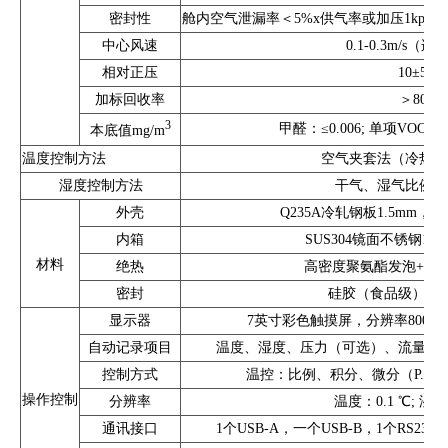
密封性
舱内空气泄漏率＜5%x供气率或加压1kpa过压
中心风速
0.1-0.3m/s（
相对正压
10±5pa
加标回收率
＞80%
3
甲醛：≤0.006; 单项VOC≤0.0
本底值mg/m
温度控制方法
空气夹套法（冷热对
湿度控制方法
干气、湿气比例双
外壳
Q235A冷轧钢板1.5mm
内箱
SUS304镜面不锈钢1.
材料
绝热
高密度聚氨酯发泡+XP
密封
硅胶（食品级）、
显示器
7英寸彩色触摸屏，分辨率800x
自动记录项目
温度、湿度、压力（可选）、流量（
控制方式
温控：比例、积分、微分（P.I.D）
操作控制
分辨率
温度：0.1 ℃; 湿度:
通讯接口
1个USB-A，一个USB-B，1个RS232，