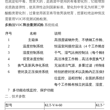
也就是铅中毒。危害大的，是跑道中使用的有毒塑化剂，它能增加
劣质跑道弹性，使其弹性达到国家标准。塑化剂中常见为邻苯二甲
酸酯类塑化剂，过量使用甚至将导致男孩绝育，想要杜绝这种情况
需要用VOC环境测试舱检测。
多舱法VOC释放量测试舱
系统组成
序号
名称
说明
1
主箱体
高强度碳钢外壳、不锈钢工作舱、聚
2
温度控制系统
恒温室间接控温法（4 个工作舱放在
3
湿度控制系统
干气、湿气比例控制法（每个舱独立
4
背景浓度控制
高洁净度工作舱，高洁净度换气系统
5
换气及新风净化系统
无油清洁气源、多重过滤（特制极性
6
密封及正压保持系统
特别的密封技术以及舱内正压保持，
位监控、远程控制，全面的系统保护
每个工作舱有独立的温度、湿度、压
7
多功能在线监控、保护功能
二，技术参数
型号
KLT-V/4-60
KLT-V/6-