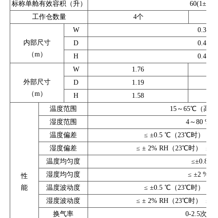
标称单舱有效容积（升）
60(1±2%)
工作仓数量
4个
W
0.30
内部尺寸
D
0.40
（m）
H
0.40
W
1.76
外部尺寸
D
1.19
（m）
H
1.58
温度范围
15～65℃（高
湿度范围
4～80 % R
温度偏差
≤ ±0.5 ℃（23℃时） ≤
湿度偏差
≤ ± 2% RH（23℃时） ≤ 
温度均匀度
≤±0.8 ℃
湿度均匀度
≤ ±2 % R
性
能
温度波动度
≤ ±0.5 ℃（23℃时） ≤
湿度波动度
≤ ± 2% RH（23℃时） ≤ 
换气率
0-2.5次/