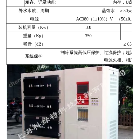
粗存、记录功能
内存，U盘，
补水水质、周期
蒸馏水；＞30天（
电源
AC380（1±10%）V （50±0
装机容量（Kw）
3.0
重量（Kg）
350
噪音（dB）
≤ 65dB
制冷系统高低压保护、过流保护；超温保
系统保护
电源欠相、相序保