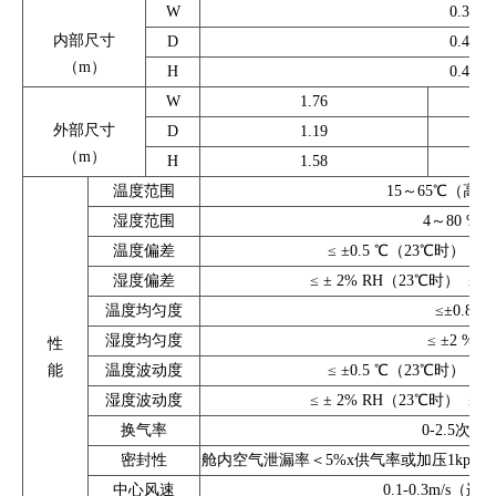
W
0.30
内部尺寸
D
0.40
（m）
H
0.40
W
1.76
外部尺寸
D
1.19
（m）
H
1.58
温度范围
15～65℃（高
湿度范围
4～80 % R
温度偏差
≤ ±0.5 ℃（23℃时）
≤
湿度偏差
≤ ± 2% RH（23℃时）
≤ 
温度均匀度
≤±0.8 ℃
湿度均匀度
≤ ±2 % R
性
能
温度波动度
≤ ±0.5 ℃（23℃时）
≤
湿度波动度
≤ ± 2% RH（23℃时）
≤ 
换气率
0-2.5次/
密封性
舱内空气泄漏率＜5%x供气率或加压1kpa过压
中心风速
0.1-0.3m/s（