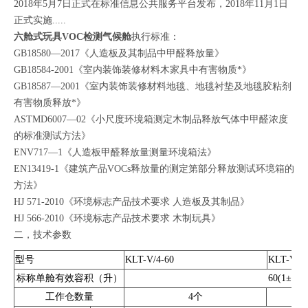
2018年5月7日正式在标准信息公共服务平台发布，2018年11月1日
正式实施.....
六舱式玩具VOC检测气候舱
执行标准：
GB18580—2017《人造板及其制品中甲醛释放量》
GB18584-2001《室内装饰装修材料木家具中有害物质*》
GB18587—2001《室内装饰装修材料地毯、地毯衬垫及地毯胶粘剂
有害物质释放*》
ASTMD6007—02《小尺度环境箱测定木制品释放气体中甲醛浓度
的标准测试方法》
ENV717—1《人造板甲醛释放量测量环境箱法》
EN13419-1《建筑产品VOCs释放量的测定第部分释放测试环境箱的
方法》
HJ 571-2010《环境标志产品技术要求 人造板及其制品》
HJ 566-2010《环境标志产品技术要求 木制玩具》
二，技术参数
型号
KLT-V/4-60
KLT-V/6-
标称单舱有效容积（升）
60(1±2%)
工作仓数量
4个