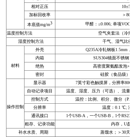
相对正压
10±5pa
加标回收率
＞80%
3
甲醛：≤0.006; 单项VOC≤0.0
本底值mg/m
温度控制方法
空气夹套法（冷热对
湿度控制方法
干气、湿气比例双
外壳
Q235A冷轧钢板1.5mm
内箱
SUS304镜面不锈钢1.
材料
绝热
高密度聚氨酯发泡+XP
密封
硅胶（食品级）、
显示器
7英寸彩色触摸屏，分辨率800x
自动记录项目
温度、湿度、压力（可选）、流量（
控制方式
温控：比例、积分、微分（P.I.D）
操作控制
分辨率
温度：0.1 ℃; 湿度:
通讯接口
1个USB-A，一个USB-B，1个RS232，
粗存、记录功能
内存，U盘，
补水水质、周期
蒸馏水；＞30天（