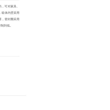
产的，可对家具、
，箱体内壁采用
醛，密封圈采用
控制到低。