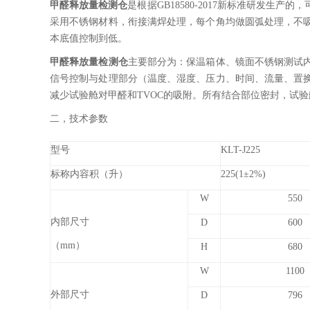
甲醛释放量检测仓
是根据GB18580-2017新标准研发
采用不锈钢材料，衔接满焊处理，每个角均做圆弧处理，不
本底值控制到低
。
甲醛释放量检测仓
主要部分为：保温箱体、镜面不锈钢测试
信号控制与处理部分（温度、湿度、压力、时间、流量、置
减少试验舱对甲醛和TVOC的吸附。所有结合部位密封，试
二，技术参数
型号
KLT-J225
标称内容积（升）
225(1±2%)
W
550
内部尺寸
D
600
（mm）
H
680
W
1100
外部尺寸
D
796